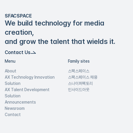
SFACSPACE
We build technology for media
creation,
and grow the talent that wields it.
Contact Us
Menu
Family sites
About
스팩스페이스
AX Technology Innovation
스팩스페이스 채용
Solution
스나이퍼팩토리
AX Talent Development
인사이드아웃
Solution
Announcements
Newsroom
Contact