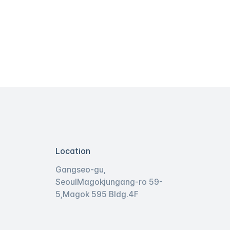
Location
Gangseo-gu,
Seoul
Magokjungang-ro 59-
5,
Magok 595 Bldg.
4F