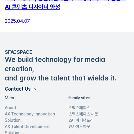
AI 콘텐츠 디자이너 양성
2025.04.07
SFACSPACE
We build technology for media
creation,
and grow the talent that wields it.
Contact Us
Menu
Family sites
About
스팩스페이스
AX Technology Innovation
스팩스페이스 채용
Solution
스나이퍼팩토리
AX Talent Development
인사이드아웃
Solution