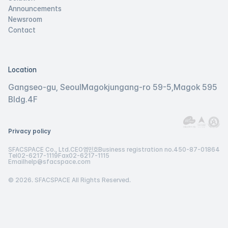
Announcements
Newsroom
Contact
Location
Gangseo-gu, Seoul
Magokjungang-ro 59-5,
Magok 595
Bldg.
4F
Privacy policy
SFACSPACE Co., Ltd.
CEO
염민호
Business registration no.
450-87-01864
Tel
02-6217-1119
Fax
02-6217-1115
Email
help@sfacspace.com
© 2026. SFACSPACE All Rights Reserved.