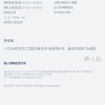
AX技術革新ソリューション
스팩스페이스 채용
AX人材育成ソリューション
스나이퍼팩토리
お知らせ
인사이드아웃
ニュースルーム
お問い合わせ
所在地
ソウル特別市江西区
麻谷中央路59-5、麻谷595ビル4階
個人情報処理方針
株式会社スファックスペース
代表
염민호
事業者登録番号
450-87-01864
電話
02-6217-1119
FAX
02-6217-1115
メール
help@sfacspace.com
© 2026. SFACSPACE All Rights Reserved.