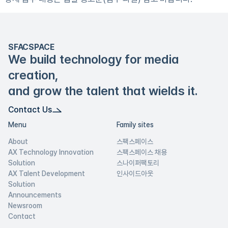
SFACSPACE
We build technology for media
creation,
and grow the talent that wields it.
Contact Us
Menu
Family sites
About
스팩스페이스
AX Technology Innovation
스팩스페이스 채용
Solution
스나이퍼팩토리
AX Talent Development
인사이드아웃
Solution
Announcements
Newsroom
Contact